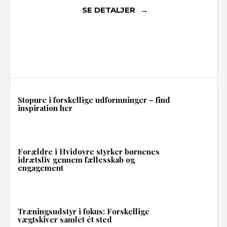
SE DETALJER
Stopure i forskellige udformninger – find
inspiration her
Forældre i Hvidovre styrker børnenes
idrætsliv gennem fællesskab og
engagement
Træningsudstyr i fokus: Forskellige
vægtskiver samlet ét sted