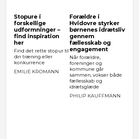
Stopure i
Forældre i
forskellige
Hvidovre styrker
udformninger –
børnenes idrætsliv
find inspiration
gennem
her
fællesskab og
engagement
Find det rette stopur til
din træning eller
Når forældre,
konkurrence
foreninger og
kommune går
EMILIE KROMANN
sammen, vokser både
fællesskab og
idrætsglæde
PHILIP KAUFFMANN