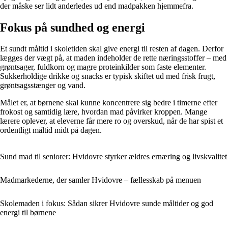
der måske ser lidt anderledes ud end madpakken hjemmefra.
Fokus på sundhed og energi
Et sundt måltid i skoletiden skal give energi til resten af dagen. Derfor
lægges der vægt på, at maden indeholder de rette næringsstoffer – med
grøntsager, fuldkorn og magre proteinkilder som faste elementer.
Sukkerholdige drikke og snacks er typisk skiftet ud med frisk frugt,
grøntsagsstænger og vand.
Målet er, at børnene skal kunne koncentrere sig bedre i timerne efter
frokost og samtidig lære, hvordan mad påvirker kroppen. Mange
lærere oplever, at eleverne får mere ro og overskud, når de har spist et
ordentligt måltid midt på dagen.
Sund mad til seniorer: Hvidovre styrker ældres ernæring og livskvalitet
Madmarkederne, der samler Hvidovre – fællesskab på menuen
Skolemaden i fokus: Sådan sikrer Hvidovre sunde måltider og god
energi til børnene