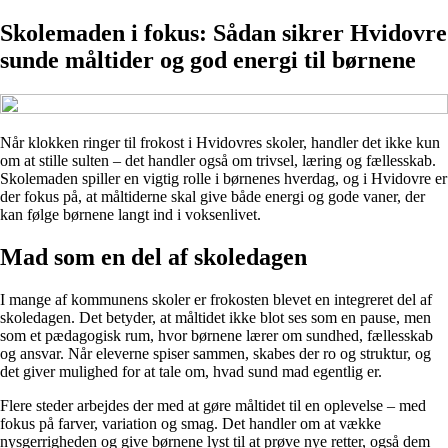
Skolemaden i fokus: Sådan sikrer Hvidovre
sunde måltider og god energi til børnene
Når klokken ringer til frokost i Hvidovres skoler, handler det ikke kun
om at stille sulten – det handler også om trivsel, læring og fællesskab.
Skolemaden spiller en vigtig rolle i børnenes hverdag, og i Hvidovre er
der fokus på, at måltiderne skal give både energi og gode vaner, der
kan følge børnene langt ind i voksenlivet.
Mad som en del af skoledagen
I mange af kommunens skoler er frokosten blevet en integreret del af
skoledagen. Det betyder, at måltidet ikke blot ses som en pause, men
som et pædagogisk rum, hvor børnene lærer om sundhed, fællesskab
og ansvar. Når eleverne spiser sammen, skabes der ro og struktur, og
det giver mulighed for at tale om, hvad sund mad egentlig er.
Flere steder arbejdes der med at gøre måltidet til en oplevelse – med
fokus på farver, variation og smag. Det handler om at vække
nysgerrigheden og give børnene lyst til at prøve nye retter, også dem