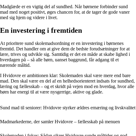
Madglæde er en vigtig del af sundhed. Når børnene forbinder sund
mad med noget positivt, øges chancen for, at de tager de gode vaner
med sig hjem og videre i livet.
En investering i fremtiden
At prioritere sund skolemadsordning er en investering i børnenes
fremtid. Det handler om at give dem de bedste forudsætninger for at
lære, trives og udvikle sig. Samtidig er det en måde at skabe lighed i
hverdagen på – så alle børn, uanset baggrund, får adgang til et
nærende måltid.
I Hvidovre er ambitionen klar: Skolemaden skal være mere end bare
mad. Den skal være en del af en helhedsorienteret indsats for sundhed,
læring og fællesskab – og et skridt på vejen mod en hverdag, hvor alle
børn har energi til at være nysgerrige, aktive og glade.
Sund mad til seniorer: Hvidovre styrker ældres ernæring og livskvalitet
Madmarkederne, der samler Hvidovre – fællesskab på menuen
Skolemaden i fokus: Sådan sikrer Hvidovre sunde måltider og god