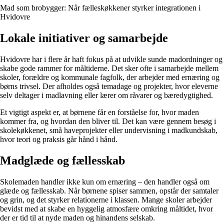
Mad som brobygger: Når fælleskøkkener styrker integrationen i
Hvidovre
Lokale initiativer og samarbejde
Hvidovre har i flere år haft fokus på at udvikle sunde madordninger og
skabe gode rammer for måltiderne. Det sker ofte i samarbejde mellem
skoler, forældre og kommunale fagfolk, der arbejder med ernæring og
børns trivsel. Der afholdes også temadage og projekter, hvor eleverne
selv deltager i madlavning eller lærer om råvarer og bæredygtighed.
Et vigtigt aspekt er, at børnene får en forståelse for, hvor maden
kommer fra, og hvordan den bliver til. Det kan være gennem besøg i
skolekøkkenet, små haveprojekter eller undervisning i madkundskab,
hvor teori og praksis går hånd i hånd.
Madglæde og fællesskab
Skolemaden handler ikke kun om ernæring – den handler også om
glæde og fællesskab. Når børnene spiser sammen, opstår der samtaler
og grin, og det styrker relationerne i klassen. Mange skoler arbejder
bevidst med at skabe en hyggelig atmosfære omkring måltidet, hvor
der er tid til at nyde maden og hinandens selskab.