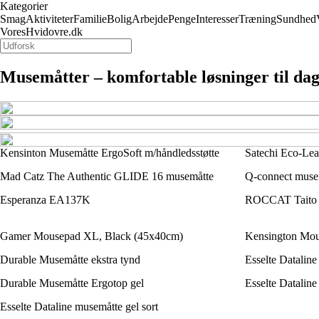
Kategorier
Smag
Aktiviteter
Familie
Bolig
Arbejde
Penge
Interesser
Træning
Sundhed
VoresHvidovre.dk
Musemåtter – komfortable løsninger til dag
Kensinton Musemåtte ErgoSoft m/håndledsstøtte
Satechi Eco-Lea
Mad Catz The Authentic GLIDE 16 musemåtte
Q-connect muse
Esperanza EA137K
ROCCAT Taito c
Gamer Mousepad XL, Black (45x40cm)
Kensington Mou
Durable Musemåtte ekstra tynd
Esselte Dataline
Durable Musemåtte Ergotop gel
Esselte Dataline
Esselte Dataline musemåtte gel sort