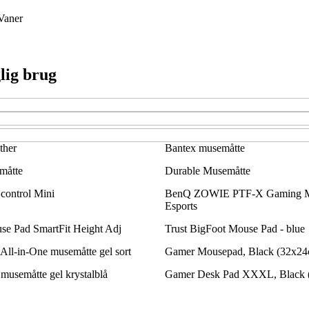
Vaner
lig brug
ther
Bantex musemåtte
måtte
Durable Musemåtte
ontrol Mini
BenQ ZOWIE PTF-X Gaming Mo
Esports
se Pad SmartFit Height Adj
Trust BigFoot Mouse Pad - blue
 All-in-One musemåtte gel sort
Gamer Mousepad, Black (32x24
 musemåtte gel krystalblå
Gamer Desk Pad XXXL, Black 