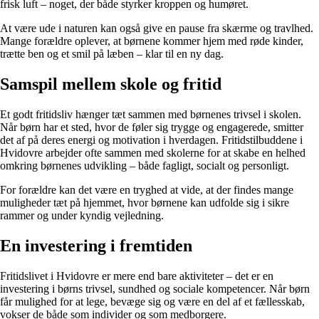
frisk luft – noget, der både styrker kroppen og humøret.
At være ude i naturen kan også give en pause fra skærme og travlhed.
Mange forældre oplever, at børnene kommer hjem med røde kinder,
trætte ben og et smil på læben – klar til en ny dag.
Samspil mellem skole og fritid
Et godt fritidsliv hænger tæt sammen med børnenes trivsel i skolen.
Når børn har et sted, hvor de føler sig trygge og engagerede, smitter
det af på deres energi og motivation i hverdagen. Fritidstilbuddene i
Hvidovre arbejder ofte sammen med skolerne for at skabe en helhed
omkring børnenes udvikling – både fagligt, socialt og personligt.
For forældre kan det være en tryghed at vide, at der findes mange
muligheder tæt på hjemmet, hvor børnene kan udfolde sig i sikre
rammer og under kyndig vejledning.
En investering i fremtiden
Fritidslivet i Hvidovre er mere end bare aktiviteter – det er en
investering i børns trivsel, sundhed og sociale kompetencer. Når børn
får mulighed for at lege, bevæge sig og være en del af et fællesskab,
vokser de både som individer og som medborgere.