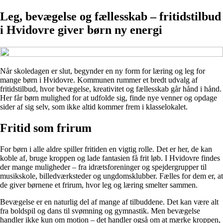
Leg, bevægelse og fællesskab – fritidstilbud
i Hvidovre giver børn ny energi
Når skoledagen er slut, begynder en ny form for læring og leg for
mange børn i Hvidovre. Kommunen rummer et bredt udvalg af
fritidstilbud, hvor bevægelse, kreativitet og fællesskab går hånd i hånd.
Her får børn mulighed for at udfolde sig, finde nye venner og opdage
sider af sig selv, som ikke altid kommer frem i klasselokalet.
Fritid som frirum
For børn i alle aldre spiller fritiden en vigtig rolle. Det er her, de kan
koble af, bruge kroppen og lade fantasien få frit løb. I Hvidovre findes
der mange muligheder – fra idrætsforeninger og spejdergrupper til
musikskole, billedværksteder og ungdomsklubber. Fælles for dem er, at
de giver børnene et frirum, hvor leg og læring smelter sammen.
Bevægelse er en naturlig del af mange af tilbuddene. Det kan være alt
fra boldspil og dans til svømning og gymnastik. Men bevægelse
handler ikke kun om motion – det handler også om at mærke kroppen,