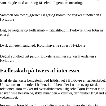
samarbejde med andre og få selvtillid gennem mestring.
Sammen om forebyggelse: Læger og kommune styrker sundheden i
Hvidovre
Leg, bevægelse og fællesskab – fritidstilbud i Hvidovre giver børn ny
energi
Dyrk din egen sundhed: Kolonihaverne spirer i Hvidovre
Digital sundhed tæt på dig: Lokale løsninger styrker hverdagen i
Hvidovre
Fællesskab på tværs af interesser
Et af de stærkeste kendetegn ved fritidslivet i Hvidovre er fællesskabet.
Uanset om man mødes i hallen, i klubben eller i naturen, opstår der
relationer, som rækker ud over aktiviteten i sig selv. Børn lærer at tage
ansvar, vise hensyn og støtte hinanden – værdier, der rækker langt ind i
voksenlivet.
For mange børn bliver fritidsaktiviteterne et sted, hvor de føler sig