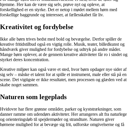
hjemme. Her kan de være sig selv, prøve nyt og opleve, at
forskellighed er en styrke. Det er netop i mødet mellem børn med
forskellige baggrunde og interesser, at fællesskabet får liv.
Kreativitet og fordybelse
Ikke alle børn trives bedst med bold og bevægelse. Derfor spiller de
kreative fritidstilbud også en vigtig rolle. Musik, teater, billedkunst og
håndværk giver mulighed for fordybelse og udtryk på andre måder.
Mange børn oplever, at de gennem kreative aktiviteter får ro i sindet og
styrket deres koncentration.
Kreative miljøer kan også være et sted, hvor børn opdager nye sider af
sig selv – måske et talent for at spille et instrument, male eller stå på en
scene. Det vigtigste er ikke resultatet, men processen og glæden ved at
skabe noget sammen.
Naturen som legeplads
Hvidovre har flere grønne områder, parker og kyststrækninger, som
danner ramme om udendørs aktiviteter. Her arrangeres alt fra naturlege
og orienteringsløb til spejdermøder og strandture. Naturen giver
børnene mulighed for at bevæge sig frit, udforske omgivelserne og få