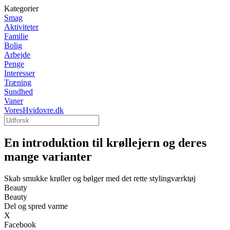
Kategorier
Smag
Aktiviteter
Familie
Bolig
Arbejde
Penge
Interesser
Træning
Sundhed
Vaner
VoresHvidovre.dk
En introduktion til krøllejern og deres
mange varianter
Skab smukke krøller og bølger med det rette stylingværktøj
Beauty
Beauty
Del og spred varme
X
Facebook