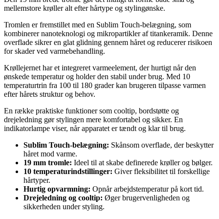
mellemstore krøller alt efter hårtype og stylingønske.
Tromlen er fremstillet med en Sublim Touch-belægning, som
kombinerer nanoteknologi og mikropartikler af titankeramik. Denne
overflade sikrer en glat glidning gennem håret og reducerer risikoen
for skader ved varmebehandling.
Krøllejernet har et integreret varmeelement, der hurtigt når den
ønskede temperatur og holder den stabil under brug. Med 10
temperaturtrin fra 100 til 180 grader kan brugeren tilpasse varmen
efter hårets struktur og behov.
En række praktiske funktioner som cooltip, bordstøtte og
drejeledning gør stylingen mere komfortabel og sikker. En
indikatorlampe viser, når apparatet er tændt og klar til brug.
Sublim Touch-belægning:
Skånsom overflade, der beskytter
håret mod varme.
19 mm tromle:
Ideel til at skabe definerede krøller og bølger.
10 temperaturindstillinger:
Giver fleksibilitet til forskellige
hårtyper.
Hurtig opvarmning:
Opnår arbejdstemperatur på kort tid.
Drejeledning og cooltip:
Øger brugervenligheden og
sikkerheden under styling.