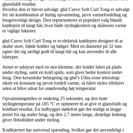
glansfuldt resultat.
Hvorfor den er blevet udvalgt: ghd Curve Soft Curl Tong er udvalgt
for sin kombination af hurtig opvarmning, jævn varmefordeling og
brugervenligt design. Den repræsenterer et populært valg blandt
krøllejern til langt hår, hvor både stylingkontrol og skånsom varme
er vigtige faktorer.
ghd Curve Soft Curl Tong er et elektrisk krøllejern designet til at
skabe store, bløde krøller og bølger. Med en diameter på 32 mm
egner det sig særligt godt til langt hår og kan anvendes til alle
hårtyper.
Jernet er udstyret med en stor klemme, der holder håret på plads
under styling, samt en kold spids, som giver bedre kontrol under
brug. Den keramiske belægning og ghd’s Ultra-zone teknologi
sikrer en konstant og jævnt fordelt varme, så håret styles effektivt
uden at blive udsat for unødvendig høj temperatur.
Opvarmningstiden er omkring 25 sekunder, og den faste
stylingtemperatur på 185 °C er optimeret til at give et glansfuldt og
holdbart resultat. En indbygget støttefod gør det muligt at lægge
jernet fra sig under brug, og den 2,7 meter lange, drejelige ledning
giver fleksibilitet under styling.
Krøllejernet har universal spænding, hvilket gør det anvendeligt i