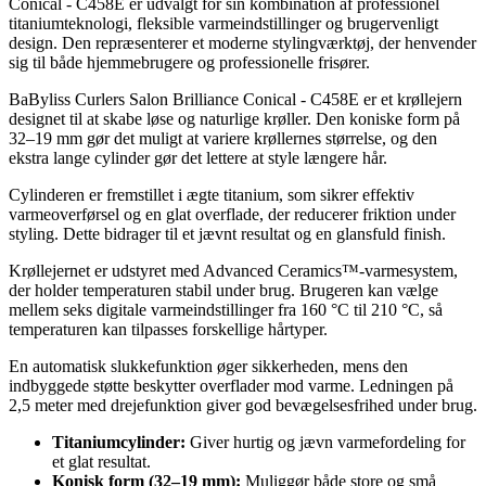
Conical - C458E er udvalgt for sin kombination af professionel
titaniumteknologi, fleksible varmeindstillinger og brugervenligt
design. Den repræsenterer et moderne stylingværktøj, der henvender
sig til både hjemmebrugere og professionelle frisører.
BaByliss Curlers Salon Brilliance Conical - C458E er et krøllejern
designet til at skabe løse og naturlige krøller. Den koniske form på
32–19 mm gør det muligt at variere krøllernes størrelse, og den
ekstra lange cylinder gør det lettere at style længere hår.
Cylinderen er fremstillet i ægte titanium, som sikrer effektiv
varmeoverførsel og en glat overflade, der reducerer friktion under
styling. Dette bidrager til et jævnt resultat og en glansfuld finish.
Krøllejernet er udstyret med Advanced Ceramics™-varmesystem,
der holder temperaturen stabil under brug. Brugeren kan vælge
mellem seks digitale varmeindstillinger fra 160 °C til 210 °C, så
temperaturen kan tilpasses forskellige hårtyper.
En automatisk slukkefunktion øger sikkerheden, mens den
indbyggede støtte beskytter overflader mod varme. Ledningen på
2,5 meter med drejefunktion giver god bevægelsesfrihed under brug.
Titaniumcylinder:
Giver hurtig og jævn varmefordeling for
et glat resultat.
Konisk form (32–19 mm):
Muliggør både store og små