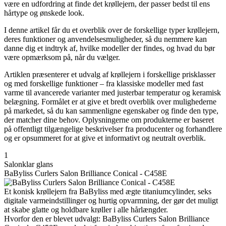
være en udfordring at finde det krøllejern, der passer bedst til ens
hårtype og ønskede look.
I denne artikel får du et overblik over de forskellige typer krøllejern,
deres funktioner og anvendelsesmuligheder, så du nemmere kan
danne dig et indtryk af, hvilke modeller der findes, og hvad du bør
være opmærksom på, når du vælger.
Artiklen præsenterer et udvalg af krøllejern i forskellige prisklasser
og med forskellige funktioner – fra klassiske modeller med fast
varme til avancerede varianter med justerbar temperatur og keramisk
belægning. Formålet er at give et bredt overblik over mulighederne
på markedet, så du kan sammenligne egenskaber og finde den type,
der matcher dine behov. Oplysningerne om produkterne er baseret
på offentligt tilgængelige beskrivelser fra producenter og forhandlere
og er opsummeret for at give et informativt og neutralt overblik.
1
Salonklar glans
BaByliss Curlers Salon Brilliance Conical - C458E
Et konisk krøllejern fra BaByliss med ægte titaniumcylinder, seks
digitale varmeindstillinger og hurtig opvarmning, der gør det muligt
at skabe glatte og holdbare krøller i alle hårlængder.
Hvorfor den er blevet udvalgt: BaByliss Curlers Salon Brilliance