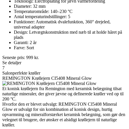
Teknologi: Electroplating for jævn varmefordeling
Diameter: 32 mm
Temperaturområde: 140–230 °C
Antal temperaturindstillinger: 5
Funktioner: Automatisk dvalefunktion, 360° drejeled,
universal adapter
Design: Letvægtskonstruktion med næb til at holde håret på
plads
Garanti: 2 år
Farve: Sort
Seneste pris:
999
kr.
Se detaljer
7
Salonperfekte krøller
REMINGTON Krøllejern CI5408 Mineral Glow
Et konisk krøllejern fra Remington med keramisk belægning tilsat
naturlige mineraler, der giver jævne og definerede krøller ved op til
200 °C.
Hvorfor den er blevet udvalgt: REMINGTON CI5408 Mineral
Glow er udvalgt for sin kombination af konisk design, hurtig
opvarmning og mineralforstærket keramisk belægning, som gør den
velegnet til brugere, der ønsker et alsidigt krøllejern til naturlige
krøller.