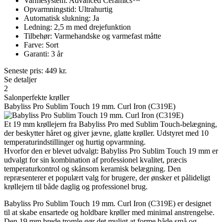
Varmesystem: Advanced Ceramics™
Opvarmningstid: Ultrahurtig
Automatisk slukning: Ja
Ledning: 2,5 m med drejefunktion
Tilbehør: Varmehandske og varmefast måtte
Farve: Sort
Garanti: 3 år
Seneste pris:
449
kr.
Se detaljer
2
Salonperfekte krøller
Babyliss Pro Sublim Touch 19 mm. Curl Iron (C319E)
Et 19 mm krøllejern fra Babyliss Pro med Sublim Touch-belægning,
der beskytter håret og giver jævne, glatte krøller. Udstyret med 10
temperaturindstillinger og hurtig opvarmning.
Hvorfor den er blevet udvalgt: Babyliss Pro Sublim Touch 19 mm er
udvalgt for sin kombination af professionel kvalitet, præcis
temperaturkontrol og skånsom keramisk belægning. Den
repræsenterer et populært valg for brugere, der ønsker et pålideligt
krøllejern til både daglig og professionel brug.
Babyliss Pro Sublim Touch 19 mm. Curl Iron (C319E) er designet
til at skabe ensartede og holdbare krøller med minimal anstrengelse.
Den 19 mm brede tromle gør det muligt at forme både små og