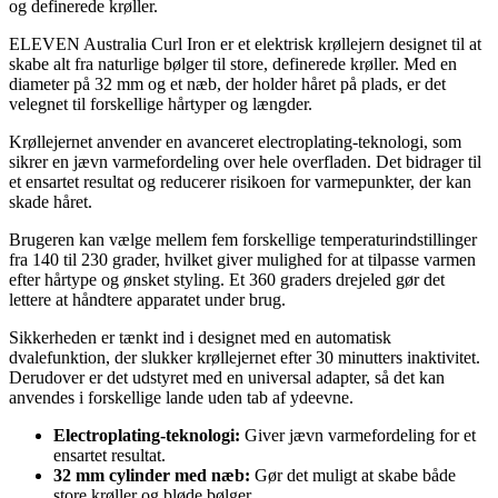
og definerede krøller.
ELEVEN Australia Curl Iron er et elektrisk krøllejern designet til at
skabe alt fra naturlige bølger til store, definerede krøller. Med en
diameter på 32 mm og et næb, der holder håret på plads, er det
velegnet til forskellige hårtyper og længder.
Krøllejernet anvender en avanceret electroplating-teknologi, som
sikrer en jævn varmefordeling over hele overfladen. Det bidrager til
et ensartet resultat og reducerer risikoen for varmepunkter, der kan
skade håret.
Brugeren kan vælge mellem fem forskellige temperaturindstillinger
fra 140 til 230 grader, hvilket giver mulighed for at tilpasse varmen
efter hårtype og ønsket styling. Et 360 graders drejeled gør det
lettere at håndtere apparatet under brug.
Sikkerheden er tænkt ind i designet med en automatisk
dvalefunktion, der slukker krøllejernet efter 30 minutters inaktivitet.
Derudover er det udstyret med en universal adapter, så det kan
anvendes i forskellige lande uden tab af ydeevne.
Electroplating-teknologi:
Giver jævn varmefordeling for et
ensartet resultat.
32 mm cylinder med næb:
Gør det muligt at skabe både
store krøller og bløde bølger.