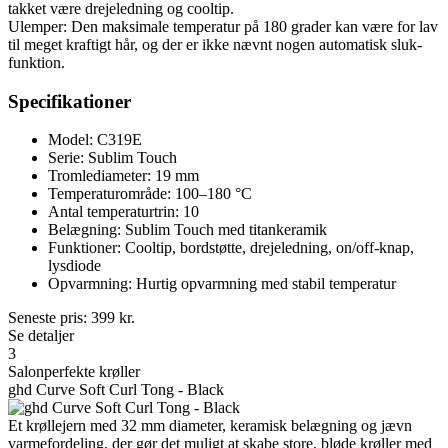
takket være drejeledning og cooltip.
Ulemper: Den maksimale temperatur på 180 grader kan være for lav
til meget kraftigt hår, og der er ikke nævnt nogen automatisk sluk-
funktion.
Specifikationer
Model: C319E
Serie: Sublim Touch
Tromlediameter: 19 mm
Temperaturområde: 100–180 °C
Antal temperaturtrin: 10
Belægning: Sublim Touch med titankeramik
Funktioner: Cooltip, bordstøtte, drejeledning, on/off-knap,
lysdiode
Opvarmning: Hurtig opvarmning med stabil temperatur
Seneste pris:
399
kr.
Se detaljer
3
Salonperfekte krøller
ghd Curve Soft Curl Tong - Black
Et krøllejern med 32 mm diameter, keramisk belægning og jævn
varmefordeling, der gør det muligt at skabe store, bløde krøller med