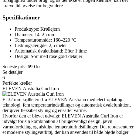
forsigtighed under brug, og da der ikke er nogen klemme, kan det
kræve lidt øvelse for begyndere.
Specifikationer
Produkttype: Krøllejern
Diameter: 14–25 mm
Temperaturområde: 160–220 °C
Ledningslængde: 2,5 meter
Automatisk dvaletilstand: Efter 1 time
Design: Sort med rose gold-detaljer
Seneste pris:
699
kr.
Se detaljer
6
Perfekte krøller
ELEVEN Australia Curl Iron
Et 32 mm krøllejern fra ELEVEN Australia med electroplating-
teknologi, fem temperaturindstillinger og automatisk dvalefunktion,
der giver fleksibel styling og ensartet varme.
Hvorfor den er blevet udvalgt: ELEVEN Australia Curl Iron er
udvalgt for sin kombination af brugervenligt design, jævn
varmefordeling og alsidige temperaturindstillinger. Det repræsenterer
et moderne stylingværktøj, der kan anvendes til både bløde bølger