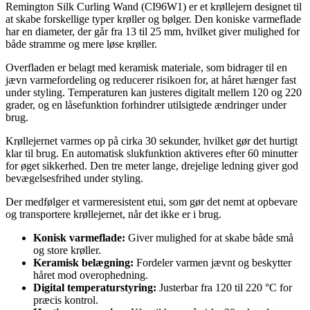
Remington Silk Curling Wand (CI96W1) er et krøllejern designet til
at skabe forskellige typer krøller og bølger. Den koniske varmeflade
har en diameter, der går fra 13 til 25 mm, hvilket giver mulighed for
både stramme og mere løse krøller.
Overfladen er belagt med keramisk materiale, som bidrager til en
jævn varmefordeling og reducerer risikoen for, at håret hænger fast
under styling. Temperaturen kan justeres digitalt mellem 120 og 220
grader, og en låsefunktion forhindrer utilsigtede ændringer under
brug.
Krøllejernet varmes op på cirka 30 sekunder, hvilket gør det hurtigt
klar til brug. En automatisk slukfunktion aktiveres efter 60 minutter
for øget sikkerhed. Den tre meter lange, drejelige ledning giver god
bevægelsesfrihed under styling.
Der medfølger et varmeresistent etui, som gør det nemt at opbevare
og transportere krøllejernet, når det ikke er i brug.
Konisk varmeflade:
Giver mulighed for at skabe både små
og store krøller.
Keramisk belægning:
Fordeler varmen jævnt og beskytter
håret mod overophedning.
Digital temperaturstyring:
Justerbar fra 120 til 220 °C for
præcis kontrol.