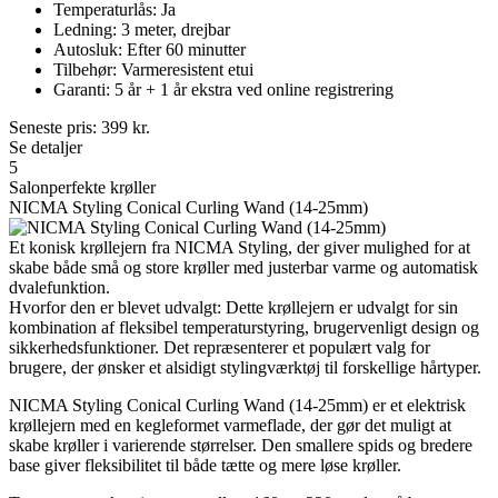
Temperaturlås: Ja
Ledning: 3 meter, drejbar
Autosluk: Efter 60 minutter
Tilbehør: Varmeresistent etui
Garanti: 5 år + 1 år ekstra ved online registrering
Seneste pris:
399
kr.
Se detaljer
5
Salonperfekte krøller
NICMA Styling Conical Curling Wand (14-25mm)
Et konisk krøllejern fra NICMA Styling, der giver mulighed for at
skabe både små og store krøller med justerbar varme og automatisk
dvalefunktion.
Hvorfor den er blevet udvalgt: Dette krøllejern er udvalgt for sin
kombination af fleksibel temperaturstyring, brugervenligt design og
sikkerhedsfunktioner. Det repræsenterer et populært valg for
brugere, der ønsker et alsidigt stylingværktøj til forskellige hårtyper.
NICMA Styling Conical Curling Wand (14-25mm) er et elektrisk
krøllejern med en kegleformet varmeflade, der gør det muligt at
skabe krøller i varierende størrelser. Den smallere spids og bredere
base giver fleksibilitet til både tætte og mere løse krøller.