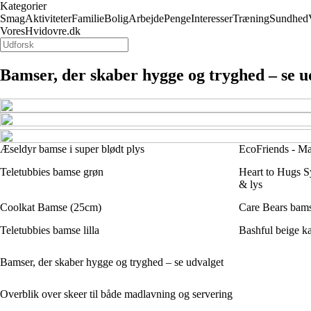
Kategorier
Smag
Aktiviteter
Familie
Bolig
Arbejde
Penge
Interesser
Træning
Sundhed
VoresHvidovre.dk
Bamser, der skaber hygge og tryghed – se u
Æseldyr bamse i super blødt plys
EcoFriends - Malt
Teletubbies bamse grøn
Heart to Hugs S
& lys
Coolkat Bamse (25cm)
Care Bears bams
Teletubbies bamse lilla
Bashful beige k
Bamser, der skaber hygge og tryghed – se udvalget
Overblik over skeer til både madlavning og servering