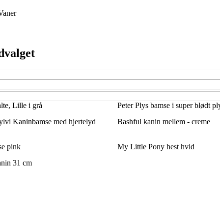
Vaner
dvalget
e, Lille i grå
Peter Plys bamse i super blødt pl
ylvi Kaninbamse med hjertelyd
Bashful kanin mellem - creme
e pink
My Little Pony hest hvid
anin 31 cm