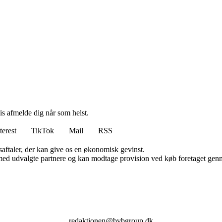
vis afmelde dig når som helst.
terest
TikTok
Mail
RSS
saftaler, der kan give os en økonomisk gevinst.
med udvalgte partnere og kan modtage provision ved køb foretaget gennem
redaktionen@bvbgroup.dk